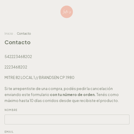
Inicio
.
Contacto
Contacto
542223468202
2223468202
MITRE 82 LOCAL 1 // BRANDSEN CP:1980
Si te arrepentiste de una compra, podés pedir la cancelación
enviando este formulario
con tu número de orden.
Tenés como
máximo hasta 10 días corridos desde que recibiste el producto.
NOMBRE
EMAIL