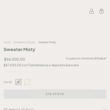
0
Inicio
.
Sweaters / Buzos
.
Sweater Misty
Sweater Misty
$56.000,00
3
cuotas sin interés de
$18.666,67
$47.600,00
con
Transferencia o depósito bancario
COLOR
MEDIOS DE PAGO