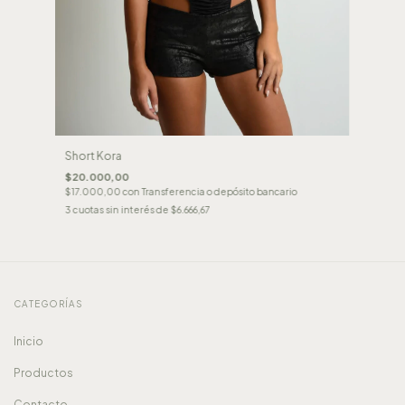
Short Kora
$20.000,00
$17.000,00
con
Transferencia o depósito bancario
3
cuotas sin interés de
$6.666,67
CATEGORÍAS
Inicio
Productos
Contacto