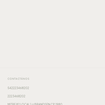
CONTACTÁNOS
542223468202
2223468202
MITRE 82 LOCAL 1 // BRANDSEN CP:1980